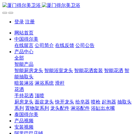
登录
注册
网站首页
中国得尔美
在线留言
公司简介
在线反馈
公司公告
产品中心
全部
智能产品
智能厨房龙头
智能浴室龙头
智能花洒套装
智能花洒
智
能抽取头
暗装淋浴
淋浴系统
滑杆
花洒
手持花洒
顶喷
厨房龙头
面盆龙头
快开龙头
给皂器
喷枪
起泡器
抽取头
系列
置物架系列
龙头配件
淋浴配件
浴缸出水嘴
泰国得尔美
产品视频
安装视频
阿里巴巴店铺