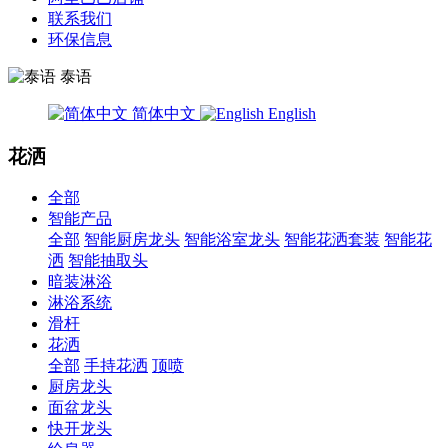
联系我们
环保信息
泰语
简体中文
English
花洒
全部
智能产品
全部
智能厨房龙头
智能浴室龙头
智能花洒套装
智能花
洒
智能抽取头
暗装淋浴
淋浴系统
滑杆
花洒
全部
手持花洒
顶喷
厨房龙头
面盆龙头
快开龙头