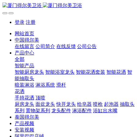
登录
注册
网站首页
中国得尔美
在线留言
公司简介
在线反馈
公司公告
产品中心
全部
智能产品
智能厨房龙头
智能浴室龙头
智能花洒套装
智能花洒
智
能抽取头
暗装淋浴
淋浴系统
滑杆
花洒
手持花洒
顶喷
厨房龙头
面盆龙头
快开龙头
给皂器
喷枪
起泡器
抽取头
系列
置物架系列
龙头配件
淋浴配件
浴缸出水嘴
泰国得尔美
产品视频
安装视频
阿里巴巴店铺