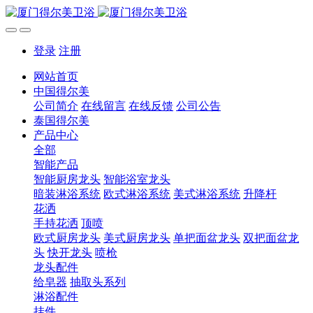
登录
注册
网站首页
中国得尔美
公司简介
在线留言
在线反馈
公司公告
泰国得尔美
产品中心
全部
智能产品
智能厨房龙头
智能浴室龙头
暗装淋浴系统
欧式淋浴系统
美式淋浴系统
升降杆
花洒
手持花洒
顶喷
欧式厨房龙头
美式厨房龙头
单把面盆龙头
双把面盆龙
头
快开龙头
喷枪
龙头配件
给皂器
抽取头系列
淋浴配件
挂件