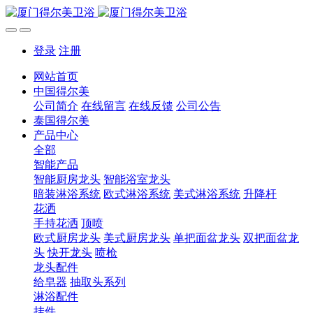
登录
注册
网站首页
中国得尔美
公司简介
在线留言
在线反馈
公司公告
泰国得尔美
产品中心
全部
智能产品
智能厨房龙头
智能浴室龙头
暗装淋浴系统
欧式淋浴系统
美式淋浴系统
升降杆
花洒
手持花洒
顶喷
欧式厨房龙头
美式厨房龙头
单把面盆龙头
双把面盆龙
头
快开龙头
喷枪
龙头配件
给皂器
抽取头系列
淋浴配件
挂件