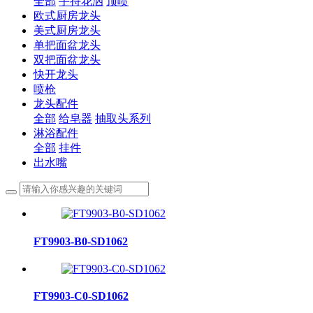
全部
手持花洒
顶喷
欧式厨房龙头
美式厨房龙头
单把面盆龙头
双把面盆龙头
快开龙头
喷枪
龙头配件
全部
给皂器
抽取头系列
淋浴配件
全部
挂件
出水嘴
FT9903-B0-SD1062
FT9903-C0-SD1062