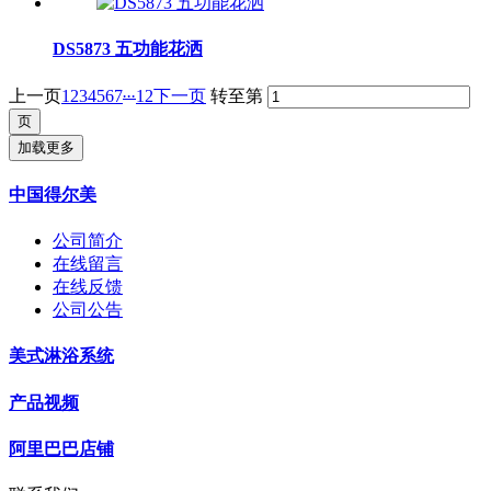
DS5873 五功能花洒
...
上一页
1
2
3
4
5
6
7
12
下一页
转至第
加载更多
中国得尔美
公司简介
在线留言
在线反馈
公司公告
美式淋浴系统
产品视频
阿里巴巴店铺