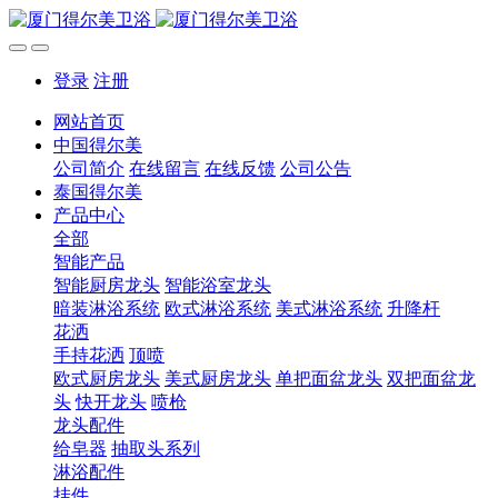
登录
注册
网站首页
中国得尔美
公司简介
在线留言
在线反馈
公司公告
泰国得尔美
产品中心
全部
智能产品
智能厨房龙头
智能浴室龙头
暗装淋浴系统
欧式淋浴系统
美式淋浴系统
升降杆
花洒
手持花洒
顶喷
欧式厨房龙头
美式厨房龙头
单把面盆龙头
双把面盆龙
头
快开龙头
喷枪
龙头配件
给皂器
抽取头系列
淋浴配件
挂件