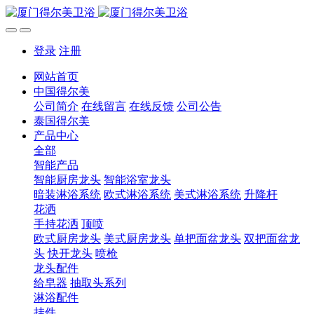
登录
注册
网站首页
中国得尔美
公司简介
在线留言
在线反馈
公司公告
泰国得尔美
产品中心
全部
智能产品
智能厨房龙头
智能浴室龙头
暗装淋浴系统
欧式淋浴系统
美式淋浴系统
升降杆
花洒
手持花洒
顶喷
欧式厨房龙头
美式厨房龙头
单把面盆龙头
双把面盆龙
头
快开龙头
喷枪
龙头配件
给皂器
抽取头系列
淋浴配件
挂件