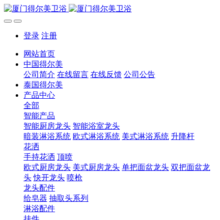
登录
注册
网站首页
中国得尔美
公司简介
在线留言
在线反馈
公司公告
泰国得尔美
产品中心
全部
智能产品
智能厨房龙头
智能浴室龙头
暗装淋浴系统
欧式淋浴系统
美式淋浴系统
升降杆
花洒
手持花洒
顶喷
欧式厨房龙头
美式厨房龙头
单把面盆龙头
双把面盆龙
头
快开龙头
喷枪
龙头配件
给皂器
抽取头系列
淋浴配件
挂件