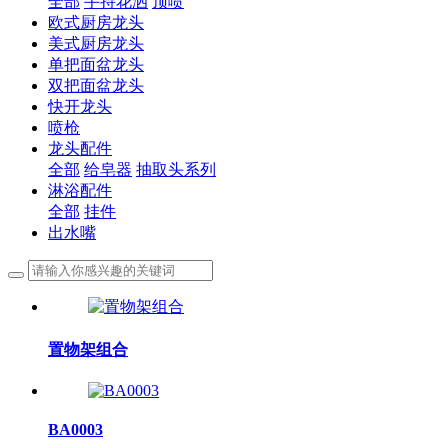
全部
手持花洒
顶喷
欧式厨房龙头
美式厨房龙头
单把面盆龙头
双把面盆龙头
快开龙头
喷枪
龙头配件
全部
给皂器
抽取头系列
淋浴配件
全部
挂件
出水嘴
置物架组合
BA0003