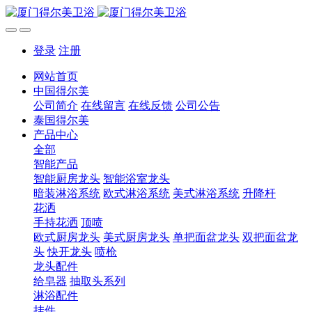
登录
注册
网站首页
中国得尔美
公司简介
在线留言
在线反馈
公司公告
泰国得尔美
产品中心
全部
智能产品
智能厨房龙头
智能浴室龙头
暗装淋浴系统
欧式淋浴系统
美式淋浴系统
升降杆
花洒
手持花洒
顶喷
欧式厨房龙头
美式厨房龙头
单把面盆龙头
双把面盆龙
头
快开龙头
喷枪
龙头配件
给皂器
抽取头系列
淋浴配件
挂件