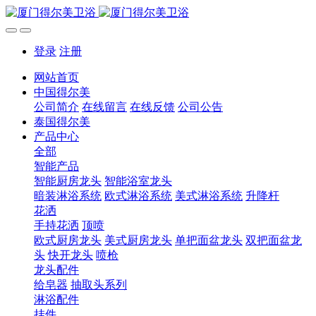
登录
注册
网站首页
中国得尔美
公司简介
在线留言
在线反馈
公司公告
泰国得尔美
产品中心
全部
智能产品
智能厨房龙头
智能浴室龙头
暗装淋浴系统
欧式淋浴系统
美式淋浴系统
升降杆
花洒
手持花洒
顶喷
欧式厨房龙头
美式厨房龙头
单把面盆龙头
双把面盆龙
头
快开龙头
喷枪
龙头配件
给皂器
抽取头系列
淋浴配件
挂件