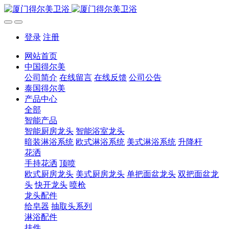
登录
注册
网站首页
中国得尔美
公司简介
在线留言
在线反馈
公司公告
泰国得尔美
产品中心
全部
智能产品
智能厨房龙头
智能浴室龙头
暗装淋浴系统
欧式淋浴系统
美式淋浴系统
升降杆
花洒
手持花洒
顶喷
欧式厨房龙头
美式厨房龙头
单把面盆龙头
双把面盆龙
头
快开龙头
喷枪
龙头配件
给皂器
抽取头系列
淋浴配件
挂件