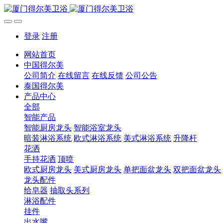
登录
注册
网站首页
中国得尔美
公司简介
在线留言
在线反馈
公司公告
泰国得尔美
产品中心
全部
智能产品
智能厨房龙头
智能浴室龙头
暗装淋浴系统
欧式淋浴系统
美式淋浴系统
升降杆
花洒
手持花洒
顶喷
欧式厨房龙头
美式厨房龙头
单把面盆龙头
双把面盆龙头
龙头配件
给皂器
抽取头系列
淋浴配件
挂件
出水嘴