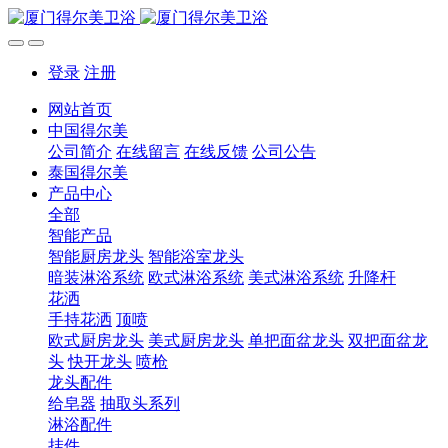
登录
注册
网站首页
中国得尔美
公司简介
在线留言
在线反馈
公司公告
泰国得尔美
产品中心
全部
智能产品
智能厨房龙头
智能浴室龙头
暗装淋浴系统
欧式淋浴系统
美式淋浴系统
升降杆
花洒
手持花洒
顶喷
欧式厨房龙头
美式厨房龙头
单把面盆龙头
双把面盆龙
头
快开龙头
喷枪
龙头配件
给皂器
抽取头系列
淋浴配件
挂件