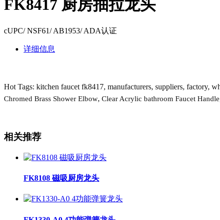
FK8417 厨房抽拉龙头
cUPC/ NSF61/ AB1953/ ADA认证
详细信息
Hot Tags: kitchen faucet fk8417, manufacturers, suppliers, factory, wh
,
Chromed Brass Shower Elbow
Clear Acrylic bathroom Faucet Handle
相关推荐
FK8108 磁吸厨房龙头
FK1330-A0 4功能弹簧龙头