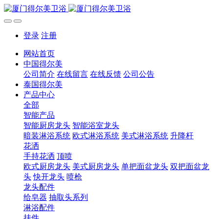
登录
注册
网站首页
中国得尔美
公司简介
在线留言
在线反馈
公司公告
泰国得尔美
产品中心
全部
智能产品
智能厨房龙头
智能浴室龙头
暗装淋浴系统
欧式淋浴系统
美式淋浴系统
升降杆
花洒
手持花洒
顶喷
欧式厨房龙头
美式厨房龙头
单把面盆龙头
双把面盆龙
头
快开龙头
喷枪
龙头配件
给皂器
抽取头系列
淋浴配件
挂件