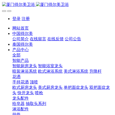
登录
注册
网站首页
中国得尔美
公司简介
在线留言
在线反馈
公司公告
泰国得尔美
产品中心
全部
智能产品
智能厨房龙头
智能浴室龙头
暗装淋浴系统
欧式淋浴系统
美式淋浴系统
升降杆
花洒
手持花洒
顶喷
欧式厨房龙头
美式厨房龙头
单把面盆龙头
双把面盆龙
头
快开龙头
喷枪
龙头配件
给皂器
抽取头系列
淋浴配件
挂件