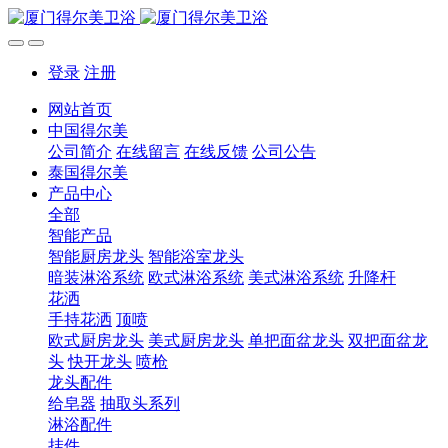
登录
注册
网站首页
中国得尔美
公司简介
在线留言
在线反馈
公司公告
泰国得尔美
产品中心
全部
智能产品
智能厨房龙头
智能浴室龙头
暗装淋浴系统
欧式淋浴系统
美式淋浴系统
升降杆
花洒
手持花洒
顶喷
欧式厨房龙头
美式厨房龙头
单把面盆龙头
双把面盆龙
头
快开龙头
喷枪
龙头配件
给皂器
抽取头系列
淋浴配件
挂件