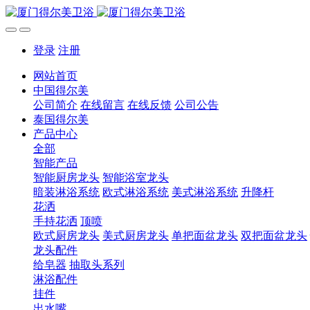
登录
注册
网站首页
中国得尔美
公司简介
在线留言
在线反馈
公司公告
泰国得尔美
产品中心
全部
智能产品
智能厨房龙头
智能浴室龙头
暗装淋浴系统
欧式淋浴系统
美式淋浴系统
升降杆
花洒
手持花洒
顶喷
欧式厨房龙头
美式厨房龙头
单把面盆龙头
双把面盆龙头
龙头配件
给皂器
抽取头系列
淋浴配件
挂件
出水嘴