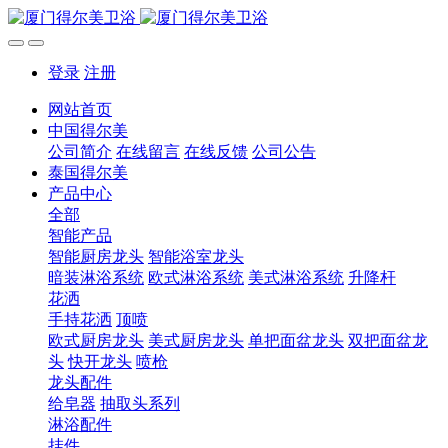
登录
注册
网站首页
中国得尔美
公司简介
在线留言
在线反馈
公司公告
泰国得尔美
产品中心
全部
智能产品
智能厨房龙头
智能浴室龙头
暗装淋浴系统
欧式淋浴系统
美式淋浴系统
升降杆
花洒
手持花洒
顶喷
欧式厨房龙头
美式厨房龙头
单把面盆龙头
双把面盆龙
头
快开龙头
喷枪
龙头配件
给皂器
抽取头系列
淋浴配件
挂件