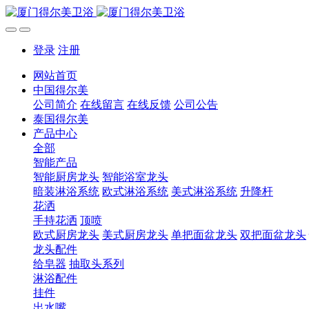
登录
注册
网站首页
中国得尔美
公司简介
在线留言
在线反馈
公司公告
泰国得尔美
产品中心
全部
智能产品
智能厨房龙头
智能浴室龙头
暗装淋浴系统
欧式淋浴系统
美式淋浴系统
升降杆
花洒
手持花洒
顶喷
欧式厨房龙头
美式厨房龙头
单把面盆龙头
双把面盆龙头
龙头配件
给皂器
抽取头系列
淋浴配件
挂件
出水嘴