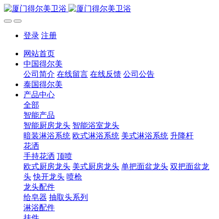
登录
注册
网站首页
中国得尔美
公司简介
在线留言
在线反馈
公司公告
泰国得尔美
产品中心
全部
智能产品
智能厨房龙头
智能浴室龙头
暗装淋浴系统
欧式淋浴系统
美式淋浴系统
升降杆
花洒
手持花洒
顶喷
欧式厨房龙头
美式厨房龙头
单把面盆龙头
双把面盆龙
头
快开龙头
喷枪
龙头配件
给皂器
抽取头系列
淋浴配件
挂件