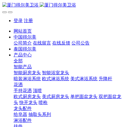
登录
注册
网站首页
中国得尔美
公司简介
在线留言
在线反馈
公司公告
泰国得尔美
产品中心
全部
智能产品
智能厨房龙头
智能浴室龙头
暗装淋浴系统
欧式淋浴系统
美式淋浴系统
升降杆
花洒
手持花洒
顶喷
欧式厨房龙头
美式厨房龙头
单把面盆龙头
双把面盆龙
头
快开龙头
喷枪
龙头配件
给皂器
抽取头系列
淋浴配件
挂件