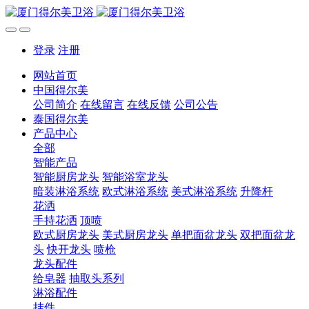
登录
注册
网站首页
中国得尔美
公司简介
在线留言
在线反馈
公司公告
泰国得尔美
产品中心
全部
智能产品
智能厨房龙头
智能浴室龙头
暗装淋浴系统
欧式淋浴系统
美式淋浴系统
升降杆
花洒
手持花洒
顶喷
欧式厨房龙头
美式厨房龙头
单把面盆龙头
双把面盆龙
头
快开龙头
喷枪
龙头配件
给皂器
抽取头系列
淋浴配件
挂件