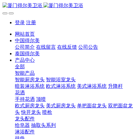
登录
注册
网站首页
中国得尔美
公司简介
在线留言
在线反馈
公司公告
泰国得尔美
产品中心
全部
智能产品
智能厨房龙头
智能浴室龙头
暗装淋浴系统
欧式淋浴系统
美式淋浴系统
升降杆
花洒
手持花洒
顶喷
欧式厨房龙头
美式厨房龙头
单把面盆龙头
双把面盆龙
头
快开龙头
喷枪
龙头配件
给皂器
抽取头系列
淋浴配件
挂件