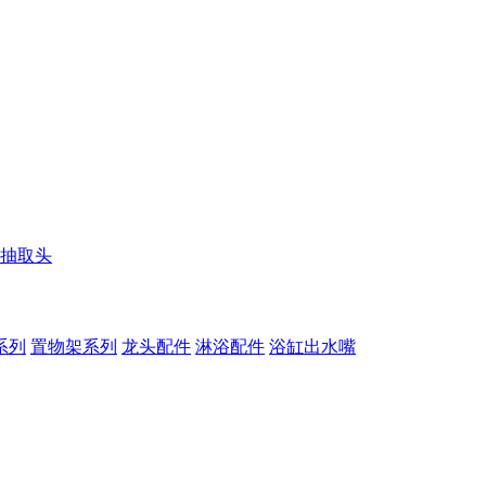
抽取头
系列
置物架系列
龙头配件
淋浴配件
浴缸出水嘴