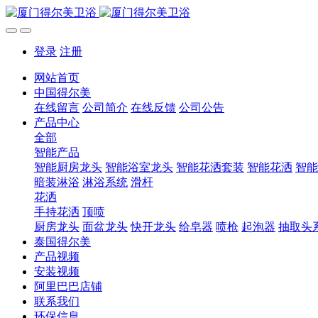
登录
注册
网站首页
中国得尔美
在线留言
公司简介
在线反馈
公司公告
产品中心
全部
智能产品
智能厨房龙头
智能浴室龙头
智能花洒套装
智能花洒
智能
暗装淋浴
淋浴系统
滑杆
花洒
手持花洒
顶喷
厨房龙头
面盆龙头
快开龙头
给皂器
喷枪
起泡器
抽取头
泰国得尔美
产品视频
安装视频
阿里巴巴店铺
联系我们
环保信息