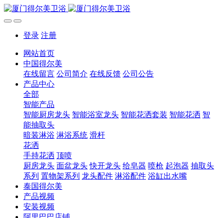
登录
注册
网站首页
中国得尔美
在线留言
公司简介
在线反馈
公司公告
产品中心
全部
智能产品
智能厨房龙头
智能浴室龙头
智能花洒套装
智能花洒
智
能抽取头
暗装淋浴
淋浴系统
滑杆
花洒
手持花洒
顶喷
厨房龙头
面盆龙头
快开龙头
给皂器
喷枪
起泡器
抽取头
系列
置物架系列
龙头配件
淋浴配件
浴缸出水嘴
泰国得尔美
产品视频
安装视频
阿里巴巴店铺