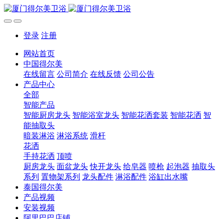
登录
注册
网站首页
中国得尔美
在线留言
公司简介
在线反馈
公司公告
产品中心
全部
智能产品
智能厨房龙头
智能浴室龙头
智能花洒套装
智能花洒
智
能抽取头
暗装淋浴
淋浴系统
滑杆
花洒
手持花洒
顶喷
厨房龙头
面盆龙头
快开龙头
给皂器
喷枪
起泡器
抽取头
系列
置物架系列
龙头配件
淋浴配件
浴缸出水嘴
泰国得尔美
产品视频
安装视频
阿里巴巴店铺