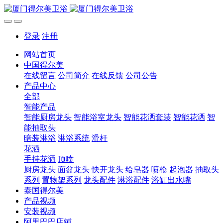
登录
注册
网站首页
中国得尔美
在线留言
公司简介
在线反馈
公司公告
产品中心
全部
智能产品
智能厨房龙头
智能浴室龙头
智能花洒套装
智能花洒
智
能抽取头
暗装淋浴
淋浴系统
滑杆
花洒
手持花洒
顶喷
厨房龙头
面盆龙头
快开龙头
给皂器
喷枪
起泡器
抽取头
系列
置物架系列
龙头配件
淋浴配件
浴缸出水嘴
泰国得尔美
产品视频
安装视频
阿里巴巴店铺