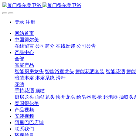
登录
注册
网站首页
中国得尔美
在线留言
公司简介
在线反馈
公司公告
产品中心
全部
智能产品
智能厨房龙头
智能浴室龙头
智能花洒套装
智能花洒
智能
暗装淋浴
淋浴系统
滑杆
花洒
手持花洒
顶喷
厨房龙头
面盆龙头
快开龙头
给皂器
喷枪
起泡器
抽取头
泰国得尔美
产品视频
安装视频
阿里巴巴店铺
联系我们
环保信息