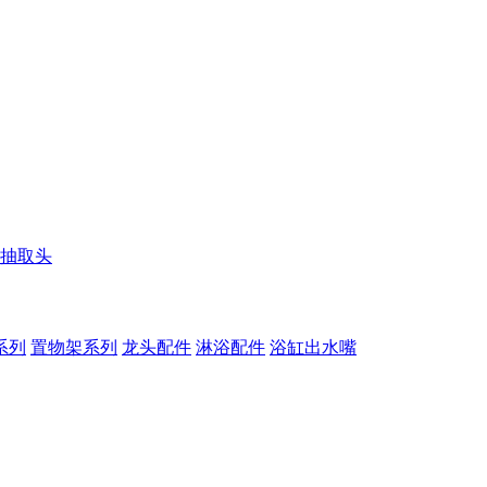
抽取头
系列
置物架系列
龙头配件
淋浴配件
浴缸出水嘴