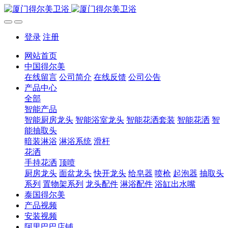
登录
注册
网站首页
中国得尔美
在线留言
公司简介
在线反馈
公司公告
产品中心
全部
智能产品
智能厨房龙头
智能浴室龙头
智能花洒套装
智能花洒
智
能抽取头
暗装淋浴
淋浴系统
滑杆
花洒
手持花洒
顶喷
厨房龙头
面盆龙头
快开龙头
给皂器
喷枪
起泡器
抽取头
系列
置物架系列
龙头配件
淋浴配件
浴缸出水嘴
泰国得尔美
产品视频
安装视频
阿里巴巴店铺