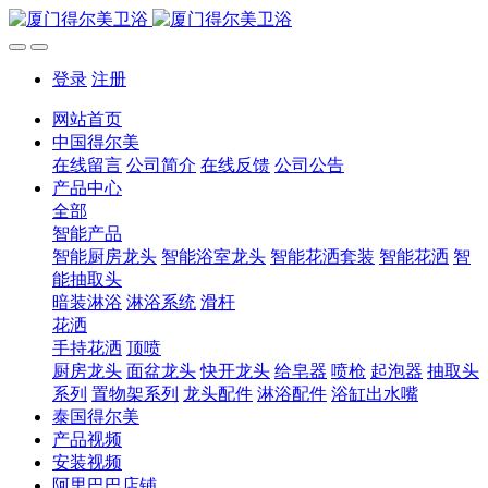
登录
注册
网站首页
中国得尔美
在线留言
公司简介
在线反馈
公司公告
产品中心
全部
智能产品
智能厨房龙头
智能浴室龙头
智能花洒套装
智能花洒
智
能抽取头
暗装淋浴
淋浴系统
滑杆
花洒
手持花洒
顶喷
厨房龙头
面盆龙头
快开龙头
给皂器
喷枪
起泡器
抽取头
系列
置物架系列
龙头配件
淋浴配件
浴缸出水嘴
泰国得尔美
产品视频
安装视频
阿里巴巴店铺