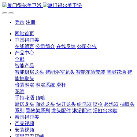
登录
注册
网站首页
中国得尔美
在线留言
公司简介
在线反馈
公司公告
产品中心
全部
智能产品
智能厨房龙头
智能浴室龙头
智能花洒套装
智能花洒
智
能抽取头
暗装淋浴
淋浴系统
滑杆
花洒
手持花洒
顶喷
厨房龙头
面盆龙头
快开龙头
给皂器
喷枪
起泡器
抽取头
系列
置物架系列
龙头配件
淋浴配件
浴缸出水嘴
泰国得尔美
产品视频
安装视频
阿里巴巴店铺