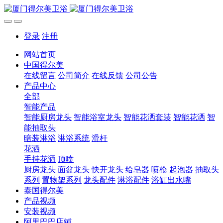
登录
注册
网站首页
中国得尔美
在线留言
公司简介
在线反馈
公司公告
产品中心
全部
智能产品
智能厨房龙头
智能浴室龙头
智能花洒套装
智能花洒
智
能抽取头
暗装淋浴
淋浴系统
滑杆
花洒
手持花洒
顶喷
厨房龙头
面盆龙头
快开龙头
给皂器
喷枪
起泡器
抽取头
系列
置物架系列
龙头配件
淋浴配件
浴缸出水嘴
泰国得尔美
产品视频
安装视频
阿里巴巴店铺