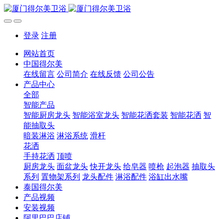
登录
注册
网站首页
中国得尔美
在线留言
公司简介
在线反馈
公司公告
产品中心
全部
智能产品
智能厨房龙头
智能浴室龙头
智能花洒套装
智能花洒
智
能抽取头
暗装淋浴
淋浴系统
滑杆
花洒
手持花洒
顶喷
厨房龙头
面盆龙头
快开龙头
给皂器
喷枪
起泡器
抽取头
系列
置物架系列
龙头配件
淋浴配件
浴缸出水嘴
泰国得尔美
产品视频
安装视频
阿里巴巴店铺