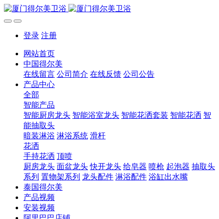
登录
注册
网站首页
中国得尔美
在线留言
公司简介
在线反馈
公司公告
产品中心
全部
智能产品
智能厨房龙头
智能浴室龙头
智能花洒套装
智能花洒
智
能抽取头
暗装淋浴
淋浴系统
滑杆
花洒
手持花洒
顶喷
厨房龙头
面盆龙头
快开龙头
给皂器
喷枪
起泡器
抽取头
系列
置物架系列
龙头配件
淋浴配件
浴缸出水嘴
泰国得尔美
产品视频
安装视频
阿里巴巴店铺