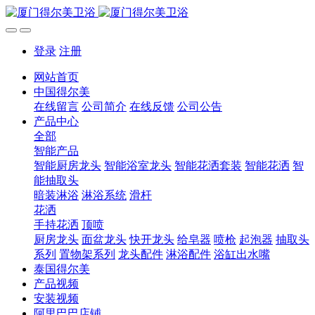
登录
注册
网站首页
中国得尔美
在线留言
公司简介
在线反馈
公司公告
产品中心
全部
智能产品
智能厨房龙头
智能浴室龙头
智能花洒套装
智能花洒
智
能抽取头
暗装淋浴
淋浴系统
滑杆
花洒
手持花洒
顶喷
厨房龙头
面盆龙头
快开龙头
给皂器
喷枪
起泡器
抽取头
系列
置物架系列
龙头配件
淋浴配件
浴缸出水嘴
泰国得尔美
产品视频
安装视频
阿里巴巴店铺