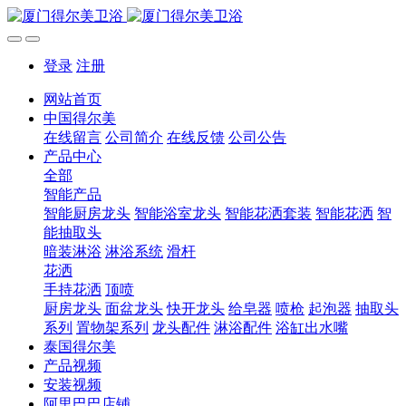
登录
注册
网站首页
中国得尔美
在线留言
公司简介
在线反馈
公司公告
产品中心
全部
智能产品
智能厨房龙头
智能浴室龙头
智能花洒套装
智能花洒
智
能抽取头
暗装淋浴
淋浴系统
滑杆
花洒
手持花洒
顶喷
厨房龙头
面盆龙头
快开龙头
给皂器
喷枪
起泡器
抽取头
系列
置物架系列
龙头配件
淋浴配件
浴缸出水嘴
泰国得尔美
产品视频
安装视频
阿里巴巴店铺