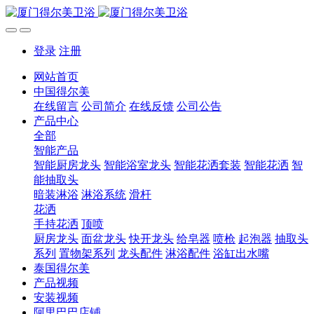
登录
注册
网站首页
中国得尔美
在线留言
公司简介
在线反馈
公司公告
产品中心
全部
智能产品
智能厨房龙头
智能浴室龙头
智能花洒套装
智能花洒
智
能抽取头
暗装淋浴
淋浴系统
滑杆
花洒
手持花洒
顶喷
厨房龙头
面盆龙头
快开龙头
给皂器
喷枪
起泡器
抽取头
系列
置物架系列
龙头配件
淋浴配件
浴缸出水嘴
泰国得尔美
产品视频
安装视频
阿里巴巴店铺