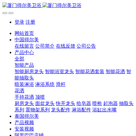
登录
注册
网站首页
中国得尔美
在线留言
公司简介
在线反馈
公司公告
产品中心
全部
智能产品
智能厨房龙头
智能浴室龙头
智能花洒套装
智能花洒
智
能抽取头
暗装淋浴
淋浴系统
滑杆
花洒
手持花洒
顶喷
厨房龙头
面盆龙头
快开龙头
给皂器
喷枪
起泡器
抽取头
系列
置物架系列
龙头配件
淋浴配件
浴缸出水嘴
泰国得尔美
产品视频
安装视频
阿里巴巴店铺