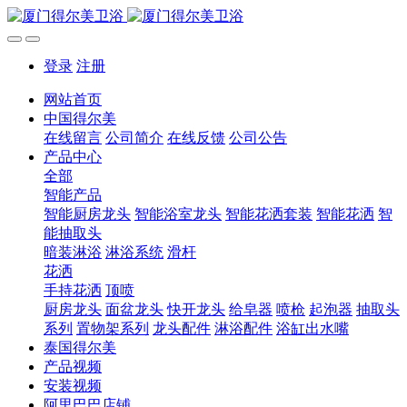
登录
注册
网站首页
中国得尔美
在线留言
公司简介
在线反馈
公司公告
产品中心
全部
智能产品
智能厨房龙头
智能浴室龙头
智能花洒套装
智能花洒
智
能抽取头
暗装淋浴
淋浴系统
滑杆
花洒
手持花洒
顶喷
厨房龙头
面盆龙头
快开龙头
给皂器
喷枪
起泡器
抽取头
系列
置物架系列
龙头配件
淋浴配件
浴缸出水嘴
泰国得尔美
产品视频
安装视频
阿里巴巴店铺