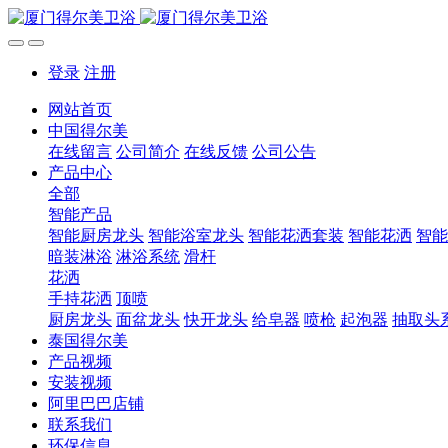
登录
注册
网站首页
中国得尔美
在线留言
公司简介
在线反馈
公司公告
产品中心
全部
智能产品
智能厨房龙头
智能浴室龙头
智能花洒套装
智能花洒
智能
暗装淋浴
淋浴系统
滑杆
花洒
手持花洒
顶喷
厨房龙头
面盆龙头
快开龙头
给皂器
喷枪
起泡器
抽取头
泰国得尔美
产品视频
安装视频
阿里巴巴店铺
联系我们
环保信息