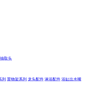
抽取头
系列
置物架系列
龙头配件
淋浴配件
浴缸出水嘴