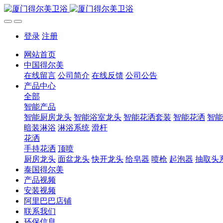
登录
注册
网站首页
中国得尔美
在线留言
公司简介
在线反馈
公司公告
产品中心
全部
智能产品
智能厨房龙头
智能浴室龙头
智能花洒套装
智能花洒
智能
暗装淋浴
淋浴系统
滑杆
花洒
手持花洒
顶喷
厨房龙头
面盆龙头
快开龙头
给皂器
喷枪
起泡器
抽取头
泰国得尔美
产品视频
安装视频
阿里巴巴店铺
联系我们
环保信息