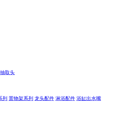
抽取头
系列
置物架系列
龙头配件
淋浴配件
浴缸出水嘴