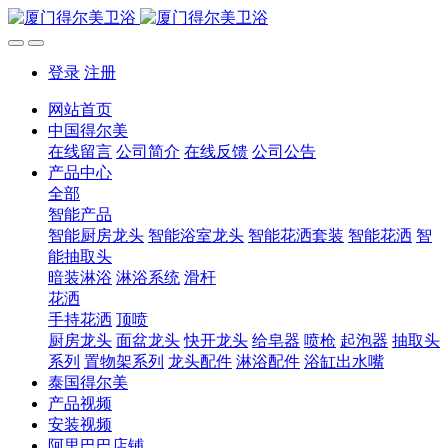
登录
注册
网站首页
中国得尔美
在线留言
公司简介
在线反馈
公司公告
产品中心
全部
智能产品
智能厨房龙头
智能浴室龙头
智能花洒套装
智能花洒
智
能抽取头
暗装淋浴
淋浴系统
滑杆
花洒
手持花洒
顶喷
厨房龙头
面盆龙头
快开龙头
给皂器
喷枪
起泡器
抽取头
系列
置物架系列
龙头配件
淋浴配件
浴缸出水嘴
泰国得尔美
产品视频
安装视频
阿里巴巴店铺