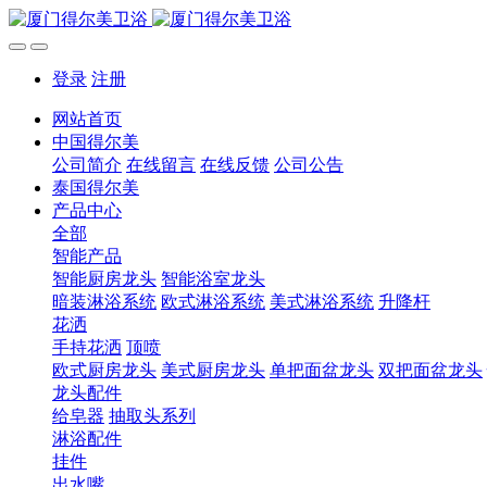
登录
注册
网站首页
中国得尔美
公司简介
在线留言
在线反馈
公司公告
泰国得尔美
产品中心
全部
智能产品
智能厨房龙头
智能浴室龙头
暗装淋浴系统
欧式淋浴系统
美式淋浴系统
升降杆
花洒
手持花洒
顶喷
欧式厨房龙头
美式厨房龙头
单把面盆龙头
双把面盆龙头
龙头配件
给皂器
抽取头系列
淋浴配件
挂件
出水嘴