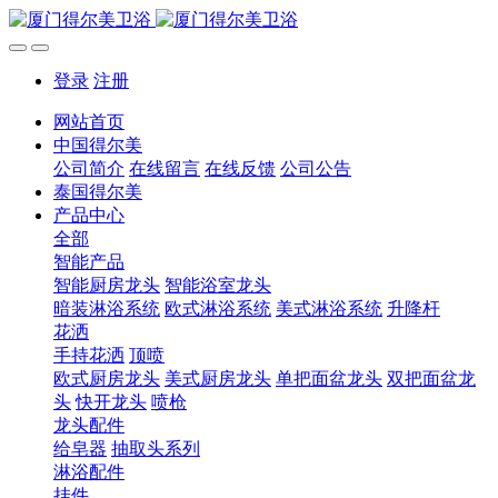
登录
注册
网站首页
中国得尔美
公司简介
在线留言
在线反馈
公司公告
泰国得尔美
产品中心
全部
智能产品
智能厨房龙头
智能浴室龙头
暗装淋浴系统
欧式淋浴系统
美式淋浴系统
升降杆
花洒
手持花洒
顶喷
欧式厨房龙头
美式厨房龙头
单把面盆龙头
双把面盆龙
头
快开龙头
喷枪
龙头配件
给皂器
抽取头系列
淋浴配件
挂件