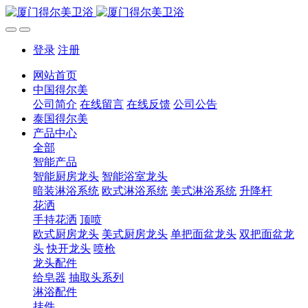
登录
注册
网站首页
中国得尔美
公司简介
在线留言
在线反馈
公司公告
泰国得尔美
产品中心
全部
智能产品
智能厨房龙头
智能浴室龙头
暗装淋浴系统
欧式淋浴系统
美式淋浴系统
升降杆
花洒
手持花洒
顶喷
欧式厨房龙头
美式厨房龙头
单把面盆龙头
双把面盆龙
头
快开龙头
喷枪
龙头配件
给皂器
抽取头系列
淋浴配件
挂件