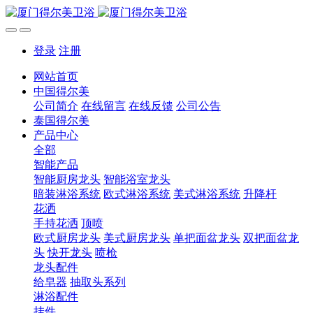
登录
注册
网站首页
中国得尔美
公司简介
在线留言
在线反馈
公司公告
泰国得尔美
产品中心
全部
智能产品
智能厨房龙头
智能浴室龙头
暗装淋浴系统
欧式淋浴系统
美式淋浴系统
升降杆
花洒
手持花洒
顶喷
欧式厨房龙头
美式厨房龙头
单把面盆龙头
双把面盆龙
头
快开龙头
喷枪
龙头配件
给皂器
抽取头系列
淋浴配件
挂件