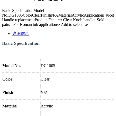
Basic SpecificationModel
No.DG1005ColorClearFinishN/AMaterialAcrylicApplicationFaucet
Handle replacementProduct Feature• Clear Knob handle• Sold in
pairs - For Roman tub applications• Add to select Le
详细信息
Basic Specification
Model No.
DG1005
Color
Clear
Finish
N/A
Material
Acrylic