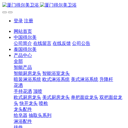
登录
注册
网站首页
中国得尔美
公司简介
在线留言
在线反馈
公司公告
泰国得尔美
产品中心
全部
智能产品
智能厨房龙头
智能浴室龙头
暗装淋浴系统
欧式淋浴系统
美式淋浴系统
升降杆
花洒
手持花洒
顶喷
欧式厨房龙头
美式厨房龙头
单把面盆龙头
双把面盆龙
头
快开龙头
喷枪
龙头配件
给皂器
抽取头系列
淋浴配件
挂件