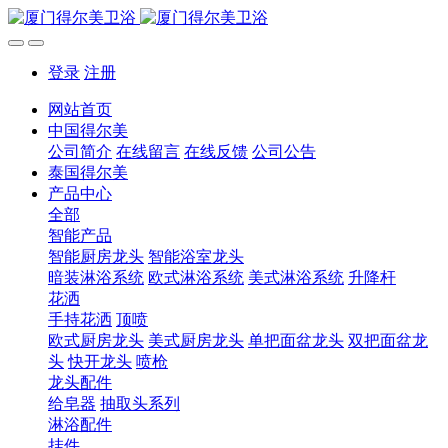
登录
注册
网站首页
中国得尔美
公司简介
在线留言
在线反馈
公司公告
泰国得尔美
产品中心
全部
智能产品
智能厨房龙头
智能浴室龙头
暗装淋浴系统
欧式淋浴系统
美式淋浴系统
升降杆
花洒
手持花洒
顶喷
欧式厨房龙头
美式厨房龙头
单把面盆龙头
双把面盆龙
头
快开龙头
喷枪
龙头配件
给皂器
抽取头系列
淋浴配件
挂件