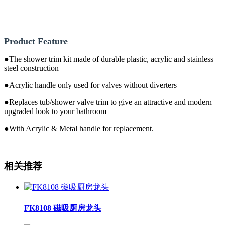
Product Feature
●The shower trim kit made of durable plastic, acrylic and stainless
steel construction
●Acrylic handle only used for valves without diverters
●Replaces tub/shower valve trim to give an attractive and modern
upgraded look to your bathroom
●With Acrylic & Metal handle for replacement.
相关推荐
FK8108 磁吸厨房龙头