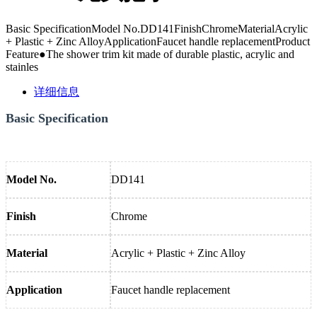
Basic SpecificationModel No.DD141FinishChromeMaterialAcrylic
+ Plastic + Zinc AlloyApplicationFaucet handle replacementProduct
Feature●The shower trim kit made of durable plastic, acrylic and
stainles
详细信息
Basic Specification
Model No.
DD141
Finish
Chrome
Material
Acrylic + Plastic + Zinc Alloy
Application
Faucet handle replacement