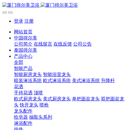
登录
注册
网站首页
中国得尔美
公司简介
在线留言
在线反馈
公司公告
泰国得尔美
产品中心
全部
智能产品
智能厨房龙头
智能浴室龙头
暗装淋浴系统
欧式淋浴系统
美式淋浴系统
升降杆
花洒
手持花洒
顶喷
欧式厨房龙头
美式厨房龙头
单把面盆龙头
双把面盆龙
头
快开龙头
喷枪
龙头配件
给皂器
抽取头系列
淋浴配件
挂件