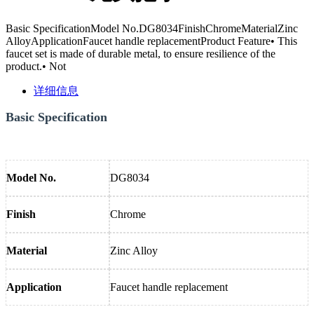
Basic SpecificationModel No.DG8034FinishChromeMaterialZinc
AlloyApplicationFaucet handle replacementProduct Feature• This
faucet set is made of durable metal, to ensure resilience of the
product.• Not
详细信息
Basic Specification
Model No.
DG8034
Finish
Chrome
Material
Zinc Alloy
Application
Faucet handle replacement