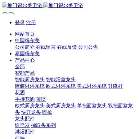
登录
注册
网站首页
中国得尔美
公司简介
在线留言
在线反馈
公司公告
泰国得尔美
产品中心
全部
智能产品
智能厨房龙头
智能浴室龙头
暗装淋浴系统
欧式淋浴系统
美式淋浴系统
升降杆
花洒
手持花洒
顶喷
欧式厨房龙头
美式厨房龙头
单把面盆龙头
双把面盆龙
头
快开龙头
喷枪
龙头配件
给皂器
抽取头系列
淋浴配件
挂件