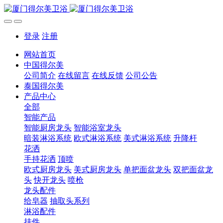
登录
注册
网站首页
中国得尔美
公司简介
在线留言
在线反馈
公司公告
泰国得尔美
产品中心
全部
智能产品
智能厨房龙头
智能浴室龙头
暗装淋浴系统
欧式淋浴系统
美式淋浴系统
升降杆
花洒
手持花洒
顶喷
欧式厨房龙头
美式厨房龙头
单把面盆龙头
双把面盆龙
头
快开龙头
喷枪
龙头配件
给皂器
抽取头系列
淋浴配件
挂件